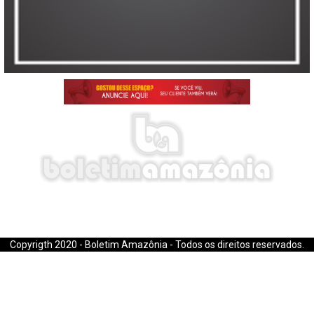
E-mail: boletimamazonia@gmail.com
Copyrigth 2020 - Boletim Amazônia - Todos os direitos reservados.