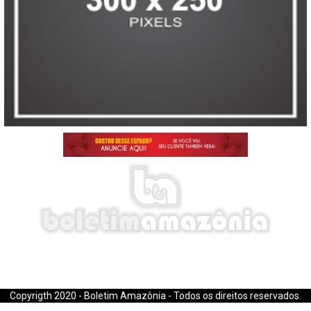
E-mail: boletimamazonia@gmail.com
Copyrigth 2020 - Boletim Amazônia - Todos os direitos reservados.