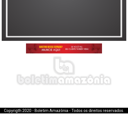
E-mail: boletimamazonia@gmail.com
Copyrigth 2020 - Boletim Amazônia - Todos os direitos reservados.