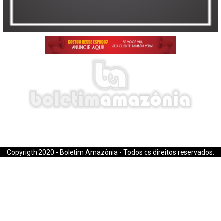
E-mail: boletimamazonia@gmail.com
Copyrigth 2020 - Boletim Amazônia - Todos os direitos reservados.