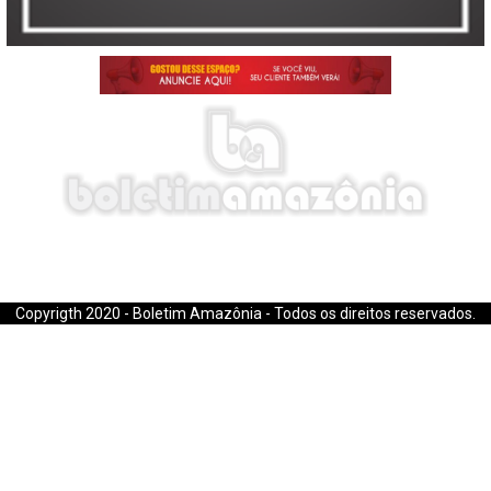
E-mail: boletimamazonia@gmail.com
Copyrigth 2020 - Boletim Amazônia - Todos os direitos reservados.