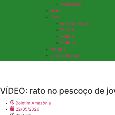
Amazonas
Brasil
Geral
Entretenimento
Esporte
Polícia
Política
Manaus
Últimas Notícias
VÍDEO: rato no pescoço de j
Boletim Amazônia
22/05/2026