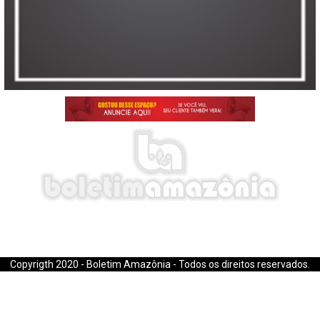
E-mail: boletimamazonia@gmail.com
Copyrigth 2020 - Boletim Amazônia - Todos os direitos reservados.